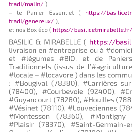
tradi/malin/
),
– le Panier Essentiel (
https://basilice
tradi/genereux/
),
et nos Box éco (
https://basilicetmirabelle.f
BASILIC & MIRABELLE (
https://basil
livraison en #entreprise ou à #domici
et #légumes #BIO, et de Paniers
Traditionnels (issus de l’#agricultur
#locale – #locavore ) dans les commu
: #Bougival (78380), #Carrières-su
(78400), #Courbevoie (92400), #Cro
#Guyancourt (78280), #Houilles (788
#Vésinet (78110), #Louveciennes (78
#Montesson (78360), #Montigny l
#Plaisir (78370), #Saint-Germain-e