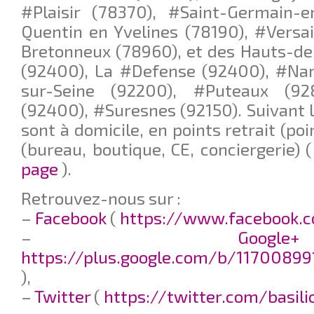
#Plaisir (78370), #Saint-Germain-e
Quentin en Yvelines (78190), #Versai
Bretonneux (78960), et des Hauts-de
(92400), La #Defense (92400), #Nan
sur-Seine (92200), #Puteaux (92
(92400), #Suresnes (92150). Suivant le
sont à domicile, en points retrait (poi
(bureau, boutique, CE, conciergerie) 
page
).
Retrouvez-nous sur :
–
Facebook
(
https://www.facebook.c
–
G
https://plus.google.com/b/11700899
),
–
Twitter
(
https://twitter.com/basil