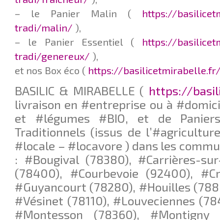
– le Panier Malin (
https://basilice
tradi/malin/
),
– le Panier Essentiel (
https://basilice
tradi/genereux/
),
et nos Box éco (
https://basilicetmirabelle.f
BASILIC & MIRABELLE (
https://basil
livraison en #entreprise ou à #domici
et #légumes #BIO, et de Paniers
Traditionnels (issus de l’#agricultur
#locale – #locavore ) dans les commu
: #Bougival (78380), #Carrières-su
(78400), #Courbevoie (92400), #Cro
#Guyancourt (78280), #Houilles (788
#Vésinet (78110), #Louveciennes (78
#Montesson (78360), #Montigny l