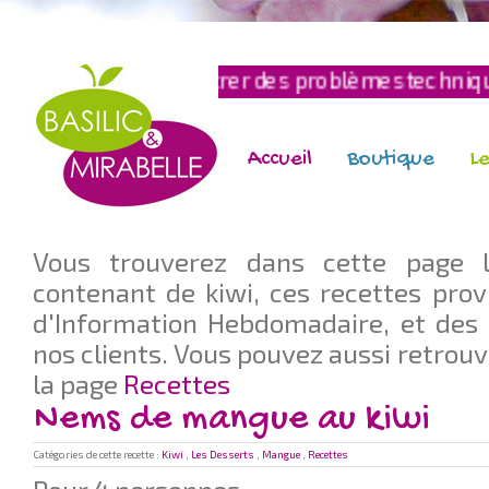
encontrer des problèmes techniques, si c'est le c
Accueil
Boutique
Le
Vous trouverez dans cette page l
contenant de kiwi, ces recettes prov
d'Information Hebdomadaire, et des 
nos clients. Vous pouvez aussi retrouv
la page
Recettes
Nems de mangue au kiwi
Catégories de cette recette :
Kiwi
,
Les Desserts
,
Mangue
,
Recettes