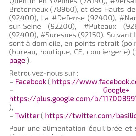
Quentin en Yvelines (78190), #Versai
Bretonneux (78960), et des Hauts-de
(92400), La #Defense (92400), #Nan
sur-Seine (92200), #Puteaux (92
(92400), #Suresnes (92150). Suivant le
sont à domicile, en points retrait (poi
(bureau, boutique, CE, conciergerie) 
page
).
Retrouvez-nous sur :
–
Facebook
(
https://www.facebook.c
–
G
https://plus.google.com/b/11700899
),
–
Twitter
(
https://twitter.com/basil
Pour une alimentation équilibrée et 