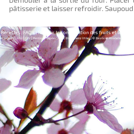
pâtisserie et laisser refroidir. Saupoud
Recettes
FAQ's
Tout sur la conservation des fruits et légum
|
|
|
|
|
|
|
|
|
|
A propos
Jobs
CGV
Mentions Légales
Aide
Blog
Liens Utiles
© Basilic et Mirabelle 2018
Vo