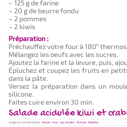
– 125 g de farine
– 20 g de beurre fondu
– 2 pommes
– 2 kiwis
Préparation :
Préchauffez votre four à 180° thermos
Mélangez les oeufs avec les sucres.
Ajoutez la farine et la levure, puis, ajo
Épluchez et coupez les fruits en peti
dans la pâte.
Versez la préparation dans un moul
silicone.
Faites cuire environ 30 min.
Salade acidulée kiwi et crab
Catégories de cette recette :
Avocat
,
Kiwi
,
Les Entrées
,
Pomme
,
Recettes