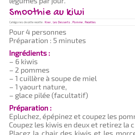
légumes par jour.
Smoothie au kiwi
Catégories de cette recette :
Kiwi
,
Les Desserts
,
Pomme
,
Recettes
Pour 4 personnes
Préparation : 5 minutes
Ingrédients :
– 6 kiwis
– 2 pommes
– 1 cuillère à soupe de miel
– 1 yaourt nature,
– glace pilée (facultatif)
Préparation :
Epluchez, épépinez et coupez les po
Coupez les kiwis en deux et retirez la c
Placez la chair des kiwis et les mo