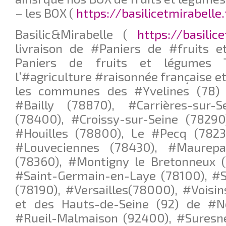
– les BOX (
https://basilicetmirabelle
Basilic&Mirabelle (
https://basilic
livraison de #Paniers de #fruits 
Paniers de fruits et légumes Tr
l’#agriculture #raisonnée française et
les communes des #Yvelines (78) 
#Bailly (78870), #Carrières-sur-
(78400), #Croissy-sur-Seine (78290
#Houilles (78800), Le #Pecq (78230
#Louveciennes (78430), #Maurepa
(78360), #Montigny le Bretonneux (7
#Saint-Germain-en-Laye (78100), #S
(78190), #Versailles(78000), #Voisi
et des Hauts-de-Seine (92) de #Neu
#Rueil-Malmaison (92400), #Suresne