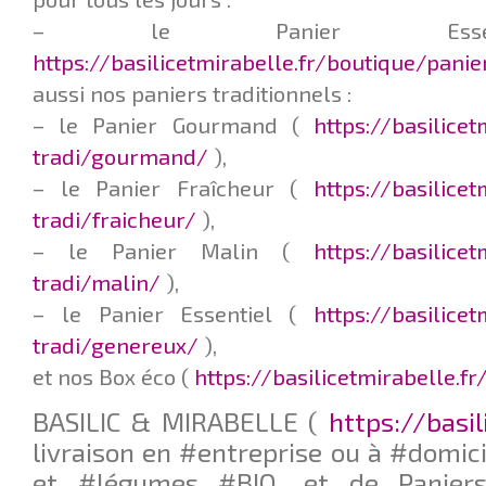
– le Panier Esse
https://basilicetmirabelle.fr/boutique/pani
aussi nos paniers traditionnels :
– le Panier Gourmand (
https://basilice
tradi/gourmand/
),
– le Panier Fraîcheur (
https://basilice
tradi/fraicheur/
),
– le Panier Malin (
https://basilice
tradi/malin/
),
– le Panier Essentiel (
https://basilice
tradi/genereux/
),
et nos Box éco (
https://basilicetmirabelle.f
BASILIC & MIRABELLE (
https://basil
livraison en #entreprise ou à #domici
et #légumes #BIO, et de Paniers