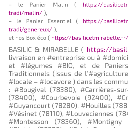
– le Panier Malin (
https://basilice
tradi/malin/
),
– le Panier Essentiel (
https://basilice
tradi/genereux/
),
et nos Box éco (
https://basilicetmirabelle.f
BASILIC & MIRABELLE (
https://basil
livraison en #entreprise ou à #domici
et #légumes #BIO, et de Paniers
Traditionnels (issus de l’#agricultur
#locale – #locavore ) dans les commu
: #Bougival (78380), #Carrières-su
(78400), #Courbevoie (92400), #Cro
#Guyancourt (78280), #Houilles (788
#Vésinet (78110), #Louveciennes (78
#Montesson (78360), #Montigny l