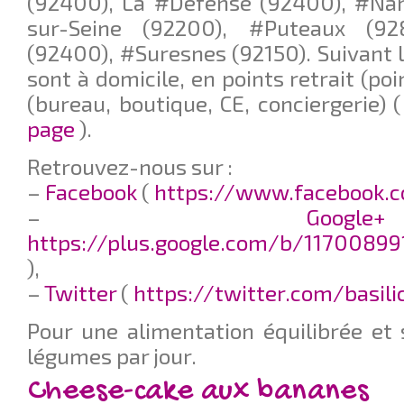
(92400), La #Defense (92400), #Nan
sur-Seine (92200), #Puteaux (92
(92400), #Suresnes (92150). Suivant le
sont à domicile, en points retrait (poi
(bureau, boutique, CE, conciergerie) 
page
).
Retrouvez-nous sur :
–
Facebook
(
https://www.facebook.c
–
G
https://plus.google.com/b/11700899
),
–
Twitter
(
https://twitter.com/basil
Pour une alimentation équilibrée et 
légumes par jour.
Cheese-cake aux bananes