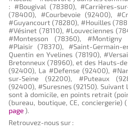
: #Bougival (78380), #Carrières-su
(78400), #Courbevoie (92400), #Cro
#Guyancourt (78280), #Houilles (788
#Vésinet (78110), #Louveciennes (78
#Montesson (78360), #Montigny l
#Plaisir (78370), #Saint-Germain-e
Quentin en Yvelines (78190), #Versai
Bretonneux (78960), et des Hauts-de
(92400), La #Defense (92400), #Nan
sur-Seine (92200), #Puteaux (92
(92400), #Suresnes (92150). Suivant le
sont à domicile, en points retrait (poi
(bureau, boutique, CE, conciergerie) 
page
).
Retrouvez-nous sur :