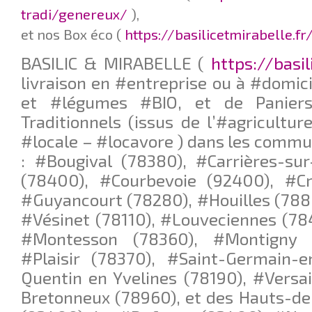
tradi/genereux/
),
et nos Box éco (
https://basilicetmirabelle.f
BASILIC & MIRABELLE (
https://basil
livraison en #entreprise ou à #domici
et #légumes #BIO, et de Paniers
Traditionnels (issus de l’#agricultur
#locale – #locavore ) dans les commu
: #Bougival (78380), #Carrières-su
(78400), #Courbevoie (92400), #Cro
#Guyancourt (78280), #Houilles (788
#Vésinet (78110), #Louveciennes (78
#Montesson (78360), #Montigny l
#Plaisir (78370), #Saint-Germain-e
Quentin en Yvelines (78190), #Versai
Bretonneux (78960), et des Hauts-de