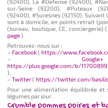
(92400), La #Defense (92400), #Nan
sur-Seine (92200), #Puteaux (92
(92400), #Suresnes (92150). Suivant le
sont à domicile, en points retrait (poi
(bureau, boutique, CE, conciergerie) 
page
).
Retrouvez-nous sur :
–
Facebook
(
https://www.facebook.c
–
G
https://plus.google.com/b/11700899
),
–
Twitter
(
https://twitter.com/basil
Pour une alimentation équilibrée et 
légumes par jour.
Crumble pommes poires et b