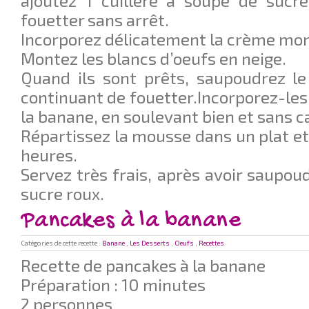
ajoutez 1 cuillère à soupe de sucr
fouetter sans arrêt.
Incorporez délicatement la crème mon
Montez les blancs d’oeufs en neige.
Quand ils sont prêts, saupoudrez le
continuant de fouetter.Incorporez-les 
la banane, en soulevant bien et sans c
Répartissez la mousse dans un plat et
heures.
Servez très frais, après avoir saupou
sucre roux.
Pancakes à la banane
Catégories de cette recette :
Banane
,
Les Desserts
,
Oeufs
,
Recettes
Recette de pancakes à la banane
Préparation : 10 minutes
2 personnes