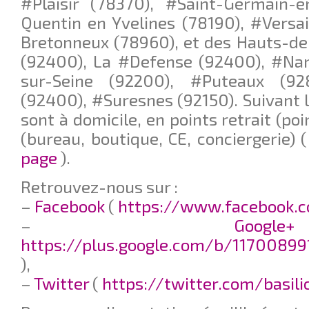
#Plaisir (78370), #Saint-Germain-e
Quentin en Yvelines (78190), #Versai
Bretonneux (78960), et des Hauts-de
(92400), La #Defense (92400), #Nan
sur-Seine (92200), #Puteaux (92
(92400), #Suresnes (92150). Suivant le
sont à domicile, en points retrait (poi
(bureau, boutique, CE, conciergerie) 
page
).
Retrouvez-nous sur :
–
Facebook
(
https://www.facebook.c
–
G
https://plus.google.com/b/11700899
),
–
Twitter
(
https://twitter.com/basil