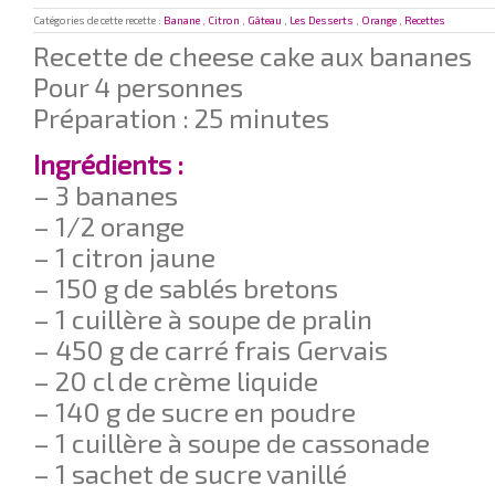
Catégories de cette recette :
Banane
,
Citron
,
Gâteau
,
Les Desserts
,
Orange
,
Recettes
Recette de cheese cake aux bananes
Pour 4 personnes
Préparation : 25 minutes
Ingrédients :
– 3 bananes
– 1/2 orange
– 1 citron jaune
– 150 g de sablés bretons
– 1 cuillère à soupe de pralin
– 450 g de carré frais Gervais
– 20 cl de crème liquide
– 140 g de sucre en poudre
– 1 cuillère à soupe de cassonade
– 1 sachet de sucre vanillé