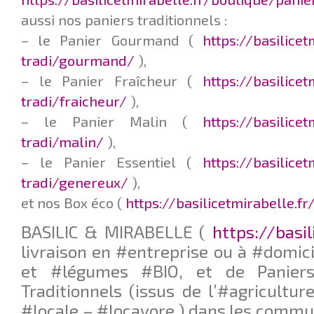
aussi nos paniers traditionnels :
– le Panier Gourmand (
https://basilice
tradi/gourmand/
),
– le Panier Fraîcheur (
https://basilice
tradi/fraicheur/
),
– le Panier Malin (
https://basilice
tradi/malin/
),
– le Panier Essentiel (
https://basilice
tradi/genereux/
),
et nos Box éco (
https://basilicetmirabelle.f
BASILIC & MIRABELLE (
https://basil
livraison en #entreprise ou à #domici
et #légumes #BIO, et de Paniers
Traditionnels (issus de l’#agricultur
#locale – #locavore ) dans les commu