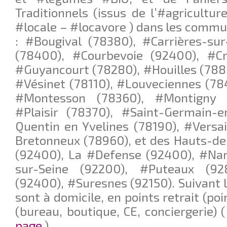
Traditionnels (issus de l’#agricultur
#locale – #locavore ) dans les commu
: #Bougival (78380), #Carrières-su
(78400), #Courbevoie (92400), #Cro
#Guyancourt (78280), #Houilles (788
#Vésinet (78110), #Louveciennes (78
#Montesson (78360), #Montigny l
#Plaisir (78370), #Saint-Germain-e
Quentin en Yvelines (78190), #Versai
Bretonneux (78960), et des Hauts-de
(92400), La #Defense (92400), #Nan
sur-Seine (92200), #Puteaux (92
(92400), #Suresnes (92150). Suivant le
sont à domicile, en points retrait (poi
(bureau, boutique, CE, conciergerie) 
page
).