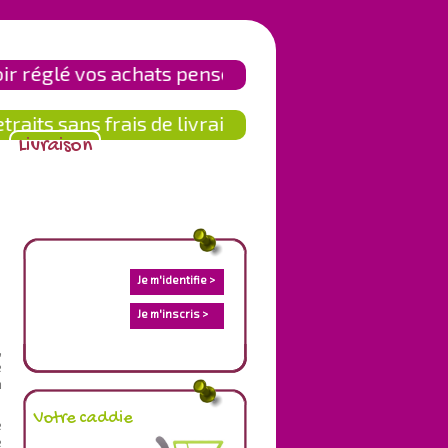
 réglé vos achats pensez à aller dans la Gestion 
its sans frais de livraison, en savoir plus en cli
Livraison
Je m'identifie >
Je m'inscris >
,
e
n
Votre caddie
e
e