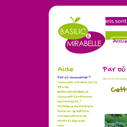
Les paniers BIO et traditionnels sont 
N
Accue
Aide
Par où
Par où commencer ?
Basilic et Mirabelle
Comment acheter sur le
site de
Cett
BASILIC&MIRABELLE
Comment fonctionne
les livraisons ?
Problème de livraison
Foire au questions
Conservations de
Fruits & Légumes
CGV