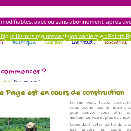
modifiables, avec ou sans abonnement, après avoir
ous livrons maintenant vos paniers en Points Retra
il
Boutique
Les Bio
Les Tradi.
Recettes
 commencer ?
Aide
Par où commencer ?
e Page est en cours de construction
Comme vous l’avez constaté
nous avons modifié notre sit
pour pouvoir vous offrir u
meilleur service et plus de choix.
Cependant cette partie du sit
est encore en cours d