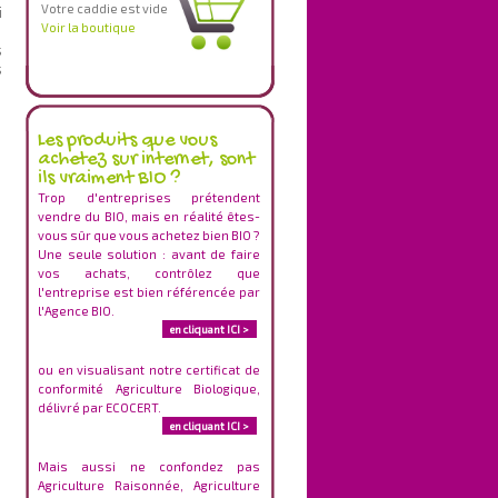
Votre caddie est vide
i
Voir la boutique
s
s
Les produits que vous
achetez sur internet, sont
ils vraiment BIO ?
Trop d'entreprises prétendent
vendre du BIO, mais en réalité êtes-
vous sûr que vous achetez bien BIO ?
Une seule solution : avant de faire
vos achats, contrôlez que
l'entreprise est bien référencée par
l'Agence BIO.
en cliquant ICI >
ou en visualisant notre certificat de
conformité Agriculture Biologique,
délivré par ECOCERT.
en cliquant ICI >
Mais aussi ne confondez pas
Agriculture Raisonnée, Agriculture