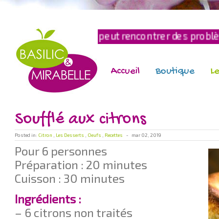
ayement peut rencontrer des problèmes techniques
Accueil
Boutique
Le
Soufflé aux citrons
Posted in:
Citron
,
Les Desserts
,
Oeufs
,
Recettes
-
mar 02, 2019
Pour 6 personnes
Préparation : 20 minutes
Cuisson : 30 minutes
Ingrédients :
– 6 citrons non traités