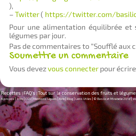
),
–
Twitter
(
https://twitter.com/basil
Pour une alimentation équilibrée et 
légumes par jour.
Pas de commentaires to “Soufflé aux c
Soumettre un commentaire
Vous devez
vous connecter
pour écrir
Recettes
FAQ's
Tout sur la conservation des fruits et légum
|
|
|
|
|
|
|
|
|
|
A propos
Jobs
CGV
Mentions Légales
Aide
Blog
Liens Utiles
© Basilic et Mirabelle 2018
Vo