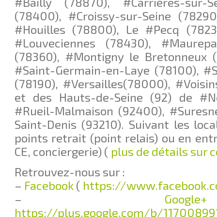
#Bailly (78870), #Carrières-sur-
(78400), #Croissy-sur-Seine (78290
#Houilles (78800), Le #Pecq (78230
#Louveciennes (78430), #Maurepa
(78360), #Montigny le Bretonneux (7
#Saint-Germain-en-Laye (78100), #S
(78190), #Versailles(78000), #Voisi
et des Hauts-de-Seine (92) de #Neu
#Rueil-Malmaison (92400), #Suresne
Saint-Denis (93210). Suivant les local
points retrait (point relais) ou en en
CE, conciergerie) (
plus de détails sur 
Retrouvez-nous sur :
–
Facebook
(
https://www.facebook.c
–
G
https://plus.google.com/b/11700899