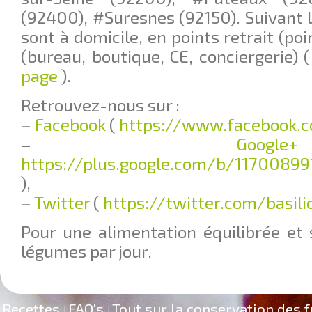
(92400), #Suresnes (92150). Suivant le
sont à domicile, en points retrait (poi
(bureau, boutique, CE, conciergerie) 
page
).
Retrouvez-nous sur :
–
Facebook
(
https://www.facebook.c
–
G
https://plus.google.com/b/11700899
),
–
Twitter
(
https://twitter.com/basil
Pour une alimentation équilibrée et 
légumes par jour.
Recettes
FAQ's
Tout sur la conservation des f
|
|