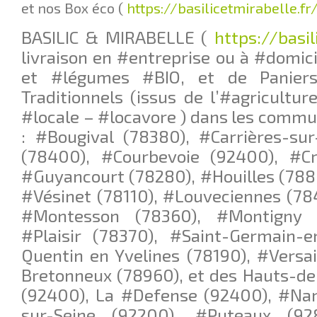
et nos Box éco (
https://basilicetmirabelle.f
BASILIC & MIRABELLE (
https://basil
livraison en #entreprise ou à #domici
et #légumes #BIO, et de Paniers
Traditionnels (issus de l’#agricultur
#locale – #locavore ) dans les commu
: #Bougival (78380), #Carrières-su
(78400), #Courbevoie (92400), #Cro
#Guyancourt (78280), #Houilles (788
#Vésinet (78110), #Louveciennes (78
#Montesson (78360), #Montigny l
#Plaisir (78370), #Saint-Germain-e
Quentin en Yvelines (78190), #Versai
Bretonneux (78960), et des Hauts-de
(92400), La #Defense (92400), #Nan
sur-Seine (92200), #Puteaux (92