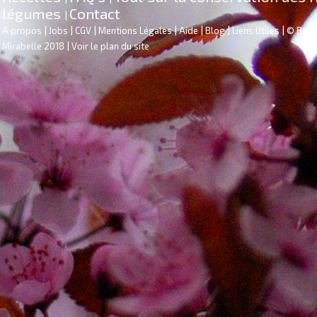
légumes
Contact
|
|
|
|
|
|
|
|
A propos
Jobs
CGV
Mentions Légales
Aide
Blog
Liens Utiles
© Basil
|
Mirabelle 2018
Voir le plan du site