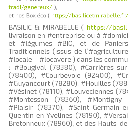
tradi/genereux/
),
et nos Box éco (
https://basilicetmirabelle.f
BASILIC & MIRABELLE (
https://basil
livraison en #entreprise ou à #domici
et #légumes #BIO, et de Paniers
Traditionnels (issus de l’#agricultur
#locale – #locavore ) dans les commu
: #Bougival (78380), #Carrières-su
(78400), #Courbevoie (92400), #Cro
#Guyancourt (78280), #Houilles (788
#Vésinet (78110), #Louveciennes (78
#Montesson (78360), #Montigny l
#Plaisir (78370), #Saint-Germain-e
Quentin en Yvelines (78190), #Versai
Bretonneux (78960), et des Hauts-de