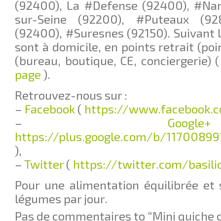
(92400), La #Defense (92400), #Nan
sur-Seine (92200), #Puteaux (92
(92400), #Suresnes (92150). Suivant le
sont à domicile, en points retrait (poi
(bureau, boutique, CE, conciergerie) 
page
).
Retrouvez-nous sur :
–
Facebook
(
https://www.facebook.c
–
G
https://plus.google.com/b/11700899
),
–
Twitter
(
https://twitter.com/basil
Pour une alimentation équilibrée et 
légumes par jour.
Pas de commentaires to “Mini quiche 