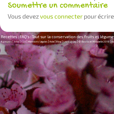
Soumettre un commentaire
Vous devez
vous connecter
pour écrir
Recettes
FAQ's
Tout sur la conservation des fruits et légum
|
|
|
|
|
|
|
|
|
|
A propos
Jobs
CGV
Mentions Légales
Aide
Blog
Liens Utiles
© Basilic et Mirabelle 2018
Vo