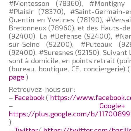
#Montesson (78360), #Montigny l
#Plaisir (78370), #Saint-Germain-e
Quentin en Yvelines (78190), #Versai
Bretonneux (78960), et des Hauts-de
(92400), La #Defense (92400), #Nan
sur-Seine (92200), #Puteaux (92
(92400), #Suresnes (92150). Suivant le
sont à domicile, en points retrait (poi
(bureau, boutique, CE, conciergerie) 
page
).
Retrouvez-nous sur :
–
Facebook
(
https://www.facebook.c
–
G
https://plus.google.com/b/11700899
),
–
Twitter
(
https://twitter.com/basil