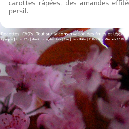
carottes râpées, des amandes effilé
persil.
Recettes
FAQ's
Tout sur la conservation des fruits et légum
|
|
|
|
|
|
|
|
|
|
A propos
Jobs
CGV
Mentions Légales
Aide
Blog
Liens Utiles
© Basilic et Mirabelle 2018
Vo