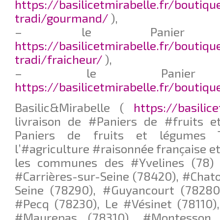
https://basilicetmirabelle.fr/boutiqu
tradi/gourmand/
),
– le Panier F
https://basilicetmirabelle.fr/boutiqu
tradi/fraicheur/
),
– le Panier
https://basilicetmirabelle.fr/boutiq
Basilic&Mirabelle (
https://basilic
livraison de #Paniers de #fruits 
Paniers de fruits et légumes Tr
l’#agriculture #raisonnée française et
les communes des #Yvelines (78) 
#Carrières-sur-Seine (78420), #Chat
Seine (78290), #Guyancourt (78280)
#Pecq (78230), Le #Vésinet (78110)
#Maurepas (78310), #Montesson 