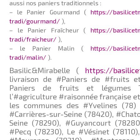
aussi nos paniers traditionnels :
– le Panier Gourmand (
https://basilice
tradi/gourmand/
),
– le Panier Fraîcheur (
https://basilice
tradi/fraicheur/
),
– le Panier Malin (
https://basilice
tradi/malin/
).
Basilic&Mirabelle (
https://basilic
livraison de #Paniers de #fruits 
Paniers de fruits et légumes Tr
l’#agriculture #raisonnée française et
les communes des #Yvelines (78) 
#Carrières-sur-Seine (78420), #Chat
Seine (78290), #Guyancourt (78280)
#Pecq (78230), Le #Vésinet (78110)