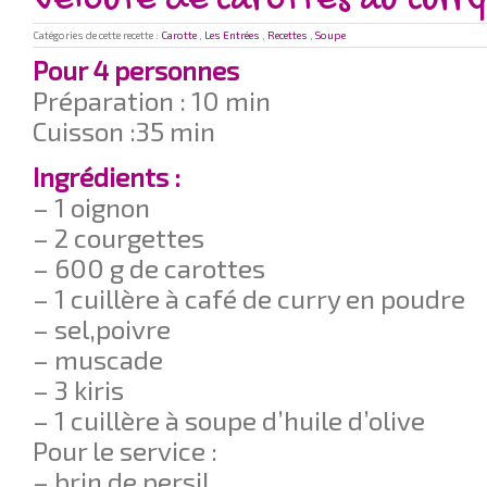
Velouté de carottes au curry
Catégories de cette recette :
Carotte
,
Les Entrées
,
Recettes
,
Soupe
Pour 4 personnes
Préparation : 10 min
Cuisson :35 min
Ingrédients :
– 1 oignon
– 2 courgettes
– 600 g de carottes
– 1 cuillère à café de curry en poudre
– sel,poivre
– muscade
– 3 kiris
– 1 cuillère à soupe d’huile d’olive
Pour le service :
– brin de persil