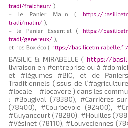
tradi/fraicheur/
),
– le Panier Malin (
https://basilice
tradi/malin/
),
– le Panier Essentiel (
https://basilice
tradi/genereux/
),
et nos Box éco (
https://basilicetmirabelle.f
BASILIC & MIRABELLE (
https://basil
livraison en #entreprise ou à #domici
et #légumes #BIO, et de Paniers
Traditionnels (issus de l’#agricultur
#locale – #locavore ) dans les commu
: #Bougival (78380), #Carrières-su
(78400), #Courbevoie (92400), #Cro
#Guyancourt (78280), #Houilles (788
#Vésinet (78110), #Louveciennes (78