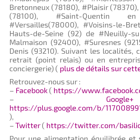
Bretonneux (78180), #Plaisir (78370
(78100), #Saint-Quentin en
#Versailles(78000), #Voisins-le-Br
Hauts-de-Seine (92) de #Neuilly-su
Malmaison (92400), #Suresnes (9215
Denis (93210). Suivant les localités, 
retrait (point relais) ou en entrepri
conciergerie) (
plus de détails sur cet
Retrouvez-nous sur :
–
Facebook
(
https://www.facebook.c
–
G
https://plus.google.com/b/11700899
),
–
Twitter
(
https://twitter.com/basil
Pour une alimentation équilibrée et 