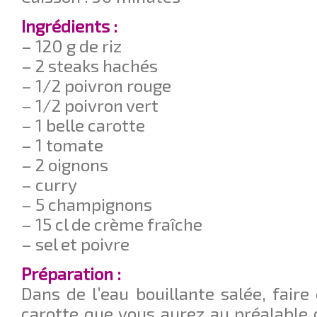
Ingrédients :
– 120 g de riz
– 2 steaks hachés
– 1/2 poivron rouge
– 1/2 poivron vert
– 1 belle carotte
– 1 tomate
– 2 oignons
– curry
– 5 champignons
– 15 cl de crème fraîche
– sel et poivre
Préparation :
Dans de l’eau bouillante salée, faire c
carotte que vous aurez au préalable