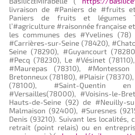
Basilic&Mirabelle (
https://basilic
livraison de #Paniers de #fruits 
Paniers de fruits et légumes Tr
l’#agriculture #raisonnée française et
les communes des #Yvelines (78) 
#Carrières-sur-Seine (78420), #Chat
Seine (78290), #Guyancourt (78280)
#Pecq (78230), Le #Vésinet (78110)
#Maurepas (78310), #Montesson 
Bretonneux (78180), #Plaisir (78370
(78100), #Saint-Quentin en
#Versailles(78000), #Voisins-le-Br
Hauts-de-Seine (92) de #Neuilly-su
Malmaison (92400), #Suresnes (9215
Denis (93210). Suivant les localités, 
retrait (point relais) ou en entrepri