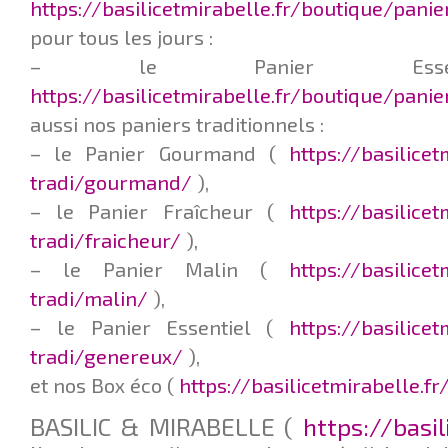
https://basilicetmirabelle.fr/boutique/panie
pour tous les jours :
– le Panier Esse
https://basilicetmirabelle.fr/boutique/pani
aussi nos paniers traditionnels :
– le Panier Gourmand (
https://basilice
tradi/gourmand/
),
– le Panier Fraîcheur (
https://basilice
tradi/fraicheur/
),
– le Panier Malin (
https://basilice
tradi/malin/
),
– le Panier Essentiel (
https://basilice
tradi/genereux/
),
et nos Box éco (
https://basilicetmirabelle.f
BASILIC & MIRABELLE (
https://basil