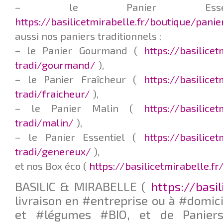
– le Panier Esse
https://basilicetmirabelle.fr/boutique/pani
aussi nos paniers traditionnels :
– le Panier Gourmand (
https://basilice
tradi/gourmand/
),
– le Panier Fraîcheur (
https://basilice
tradi/fraicheur/
),
– le Panier Malin (
https://basilice
tradi/malin/
),
– le Panier Essentiel (
https://basilice
tradi/genereux/
),
et nos Box éco (
https://basilicetmirabelle.f
BASILIC & MIRABELLE (
https://basil
livraison en #entreprise ou à #domici
et #légumes #BIO, et de Paniers