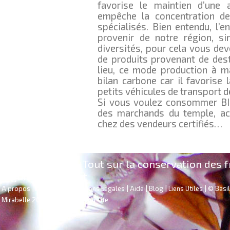
favorise le maintien d’une ag
empêche la concentration d
spécialisés. Bien entendu, l’
provenir de notre région, si
diversités, pour cela vous dev
de produits provenant de desti
lieu, ce mode production à 
bilan carbone car il favorise 
petits véhicules de transport 
Si vous voulez consommer BI
des marchands du temple, ach
chez des vendeurs certifiés…
Recettes
FAQ's
Tout sur la conservation des f
|
|
légumes
Contact
|
|
|
|
|
|
|
|
A propos
Jobs
CGV
Mentions Légales
Aide
Blog
Liens Utiles
© Basil
|
Mirabelle 2018
Voir le plan du site