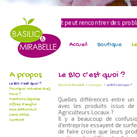
de payement peut rencontrer des problèmes techni
Accueil
Boutique
Le
A propos
Le BIO c’est quoi ?
Le BIO c’est quoi ?
Basilic et Mirabelle
A propos
Le BIO c’est quoi ?
Pourquoi acheter chez
nous ?
Quelles différences entre un 
Mentions légales
Offres d’emploi
avec les produits issus de 
Nos éditoriaux
Agriculteurs Locaux ?
Liens Utiles
Il y a beaucoup de confusi
Contact
d’entreprise essayent de surfe
de faire croire que leurs pro